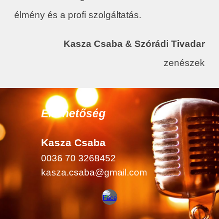
élmény és a profi szolgáltatás.
Kasza Csaba & Szórádi Tivadar
zenészek
Elérhetőség
Kasza Csaba
0036 70 3268452
kasza.csaba@gmail.com