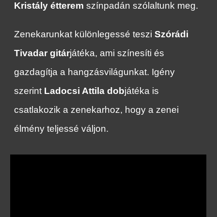
Kristály étterem
színpadán szólaltunk meg.
Zenekarunkat különlegessé teszi
Szórádi
Tivadar
gitár
játéka, ami színesíti és
gazdagítja a hangzásvilágunkat. Igény
szerint
Ladocsi Attila
dob
játéka is
csatlakozik a zenekarhoz, hogy a zenei
élmény teljessé váljon.