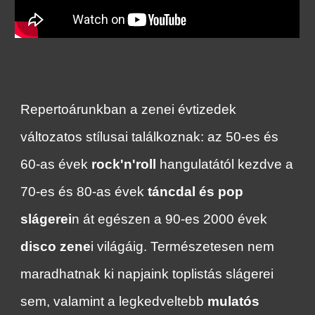
Repertoárunkban a zenei évtizedek
változatos stílusai találkoznak: az 50-es és
60-as évek
rock'n'roll
hangulatától kezdve a
70-es és 80-as évek
táncdal és pop
slágerei
n át egészen a 90-es 2000 évek
disco zene
i világáig. Természetesen nem
maradhatnak ki napjaink toplistás slágerei
sem, valamint a legkedveltebb
mulatós